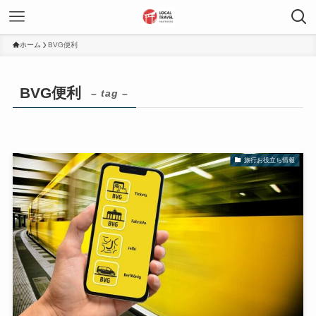
ホーム
BVG便利
BVG便利
– tag –
旅行お役立ち情報