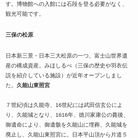
す。博物館への入館には石段を登る必要がなく、
観光可能です。
三保の松原
日本新三景・日本三大松原の一つ。富士山世界遺
産の構成資産。みほしるべ（三保の歴史や羽衣伝
説を紹介している施設）が近年オープンしまし
た。
久能山東照宮
７世紀頃は久能寺、16世紀には武田信玄公によ
り、久能城となり、1616年、徳川家康公の薨後、
御遺命により、御遺骸を久能山に埋葬、久能城を
廃止し、久能山東照宮に。日本平山頂から片道５