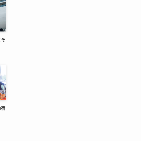
（そ
の宿