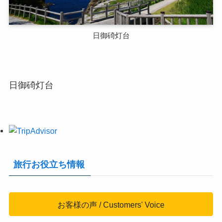
日御碕灯台
日御碕灯台
旅行お役立ち情報
お客様の声 / Customers' Voice