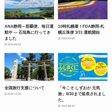
ANA静岡～那覇便、毎日運
10時札幌着！FDA静岡-札
航中 — 石垣島に行ってき
幌丘珠便 3/31 運航開始
ました
2024-03-05
2024-09-02
全国旅行支援について
「今こそ しずおか 元気
旅」9/30まで延長されまし
2022-12-09
た。
2022-08-25