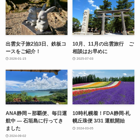
出雲女子旅2泊3日、鉄板コ
10月、11月の出雲旅行 ご
ースをご紹介！
相談はお早めに
2026-01-15
2025-07-03
ANA静岡～那覇便、毎日運
10時札幌着！FDA静岡-札
航中 — 石垣島に行ってき
幌丘珠便 3/31 運航開始
ました
2024-03-05
2024-09-02